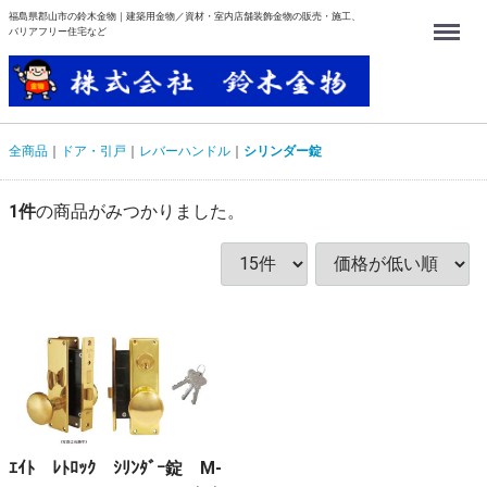
福島県郡山市の鈴木金物｜建築用金物／資材・室内店舗装飾金物の販売・施工、
Menu
バリアフリー住宅など
全商品
ドア・引戸
レバーハンドル
シリンダー錠
1
件
の商品がみつかりました。
ｴｲﾄ ﾚﾄﾛｯｸ ｼﾘﾝﾀﾞｰ錠 M-