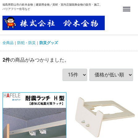
福島県郡山市の鈴木金物｜建築用金物／資材・室内店舗装飾金物の販売・施工、
Menu
バリアフリー住宅など
全商品
防犯・防災
防災グッズ
2
件
の商品がみつかりました。